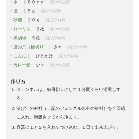
水
１８０ｃｃ
漬け汁材料
塩
１５ｇ
漬け汁材料
砂糖
２０ｇ
漬け汁材料
ローリエ
２枚
漬け汁材料
黒胡椒
５粒
漬け汁材料
鷹の爪（輪切り）
少々
漬け汁材料
にんにく
ひとかけ
漬け汁材料
カレー粉
少々
漬け汁材料
作り方
フェンネルは、短冊切りにして１分間くらい湯通しす
る。
漬け汁の材料（上記のフェンネル以外の材料）を全部鍋
に入れ、沸騰させてから冷ます。
容器に１と２を入れてつけ込む。１日で出来上がり。