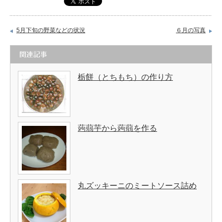
5月下旬の野菜などの状況
６月の写真
関連記事
栃餅（とちもち）の作り方
蒟蒻芋から蒟蒻を作る
丸ズッキーニのミートソース詰め