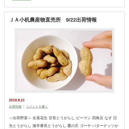
ＪＡ小机農産物直売所 9/22出荷情報
2018.9.21
出荷情報
コメントを書く
＜出荷野菜＞ 生落花生 甘長とうがらし ピーマン 四角豆 なす 日
光とうがらし 激辛番長とうがらし 鷹の爪 ゴーヤ バターナッツか