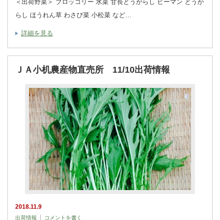
＜出荷野菜＞ ブロッコリー 水菜 甘長とうがらし ピーマン とうが
らし ほうれん草 わさび菜 小松菜 など…
詳細を見る
ＪＡ小机農産物直売所 11/10出荷情報
2018.11.9
出荷情報
コメントを書く