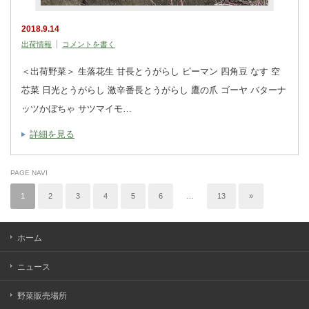
2018.9.14
出荷情報
コメントを書く
＜出荷野菜＞ 生落花生 甘長とうがらし ピーマン 四角豆 なす 空
芯菜 日光とうがらし 激辛番長とうがらし 鷹の爪 ゴーヤ バターナ
ッツかぼちゃ サツマイモ…
詳細を見る
PAGE NAVI
1
2
3
4
5
6
…
13
»
ホーム
ニュース
野菜販売場所