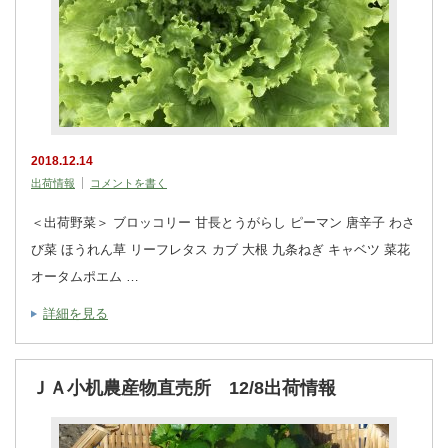
2018.12.14
出荷情報
コメントを書く
＜出荷野菜＞ ブロッコリー 甘長とうがらし ピーマン 唐辛子 わさ
び菜 ほうれん草 リーフレタス カブ 大根 九条ねぎ キャベツ 菜花
オータムポエム …
詳細を見る
ＪＡ小机農産物直売所 12/8出荷情報