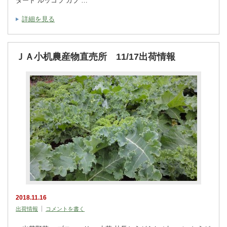
タード ルッコラ カブ …
詳細を見る
ＪＡ小机農産物直売所 11/17出荷情報
2018.11.16
出荷情報
コメントを書く