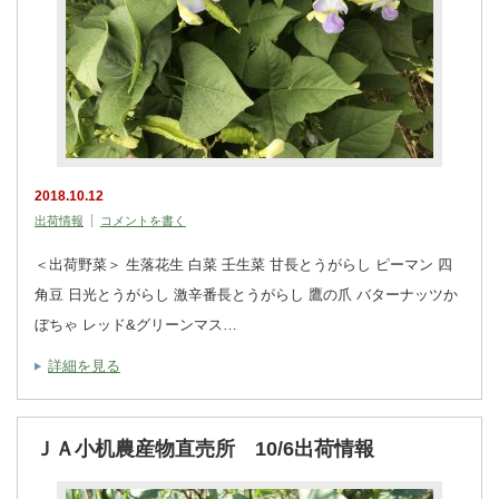
2018.10.12
出荷情報
コメントを書く
＜出荷野菜＞ 生落花生 白菜 壬生菜 甘長とうがらし ピーマン 四
角豆 日光とうがらし 激辛番長とうがらし 鷹の爪 バターナッツか
ぼちゃ レッド&グリーンマス…
詳細を見る
ＪＡ小机農産物直売所 10/6出荷情報