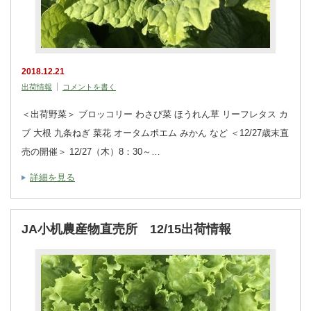
2018.12.21
出荷情報
コメントを書く
＜出荷野菜＞ ブロッコリー わさび菜 ほうれん草 リーフレタス カ
ブ 大根 九条ねぎ 菜花 オータムポエム みかん など ＜12/27歳末直
売の開催＞ 12/27（木）8：30～…
詳細を見る
JA小机農産物直売所 12/15出荷情報