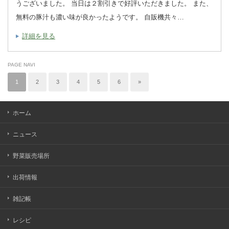
うございました。 当日は２割引きで好評いただきました。 また、
無料の豚汁も濃い味が良かったようです。 自販機共々…
詳細を見る
PAGE NAVI
1
2
3
4
5
6
»
ホーム
ニュース
野菜販売場所
出荷情報
雑記帳
レシピ