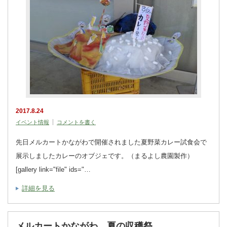
2017.8.24
イベント情報
コメントを書く
先日メルカートかながわで開催されました夏野菜カレー試食会で
展示しましたカレーのオブジェです。（まるよし農園製作）
[gallery link="file" ids="…
詳細を見る
メルカートかながわ 夏の収穫祭