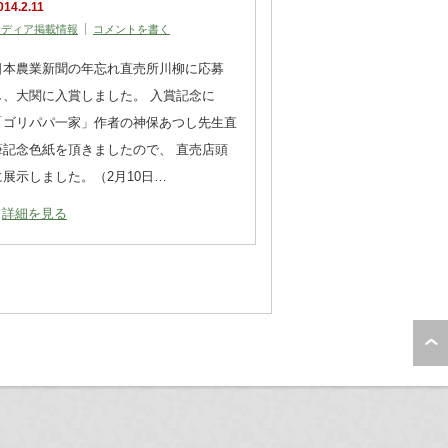
014.2.11
メディア掲載情報
コメントを書く
日本農業新聞の年忘れ直売所川柳に応募
し、大関に入賞しました。 入賞記念に
「ゴリパパ一家」作者の神保あつし先生直
筆記念色紙を頂きましたので、 直売店頭
に展示しました。（2月10日…
詳細を見る