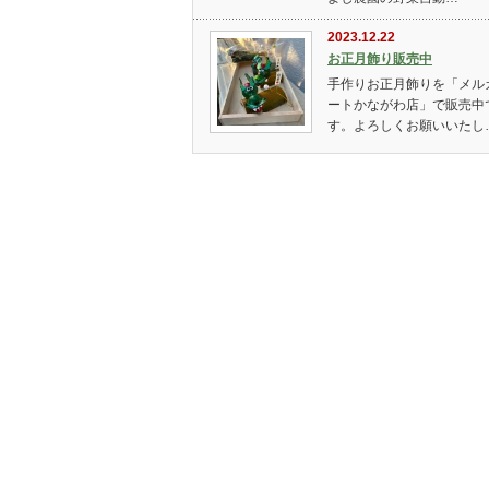
2023.12.22
お正月飾り販売中
手作りお正月飾りを「メル
ートかながわ店」で販売中
す。よろしくお願いいたし