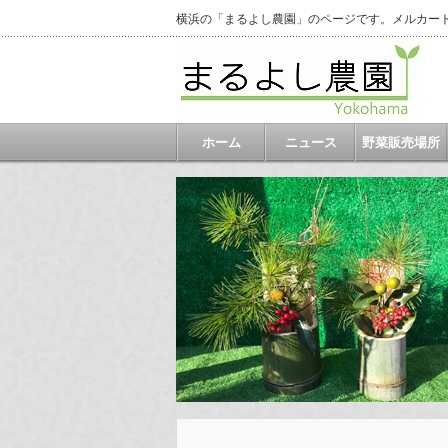
横浜の「まるよし農園」のページです。メルカー
ホーム
ニュース
野菜販売場所