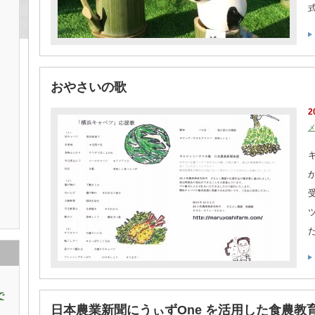
式
おやさいの歌
2
で
日本農業新聞にうぃずOne を活用した食農教