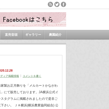
直売音頭
ギャラリー
農園紹介
020.12.28
メディア掲載情報
コメントを書く
自家製お正月飾りを「メルカートかながわ
店」にて販売しております。JA横浜公式イ
ンスタグラムに掲載されましたので是非ご
覧下さい。 ＪＡ横浜(横浜農業協同組合) 公