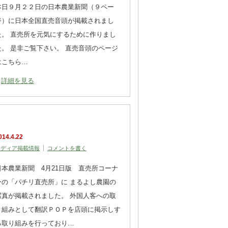
本日９月２２日の日本農業新聞（９ペー
ジ）に日本全国直売音頭が掲載されまし
た。 直売所を元気にするために作りまし
た。 是非ご覧下さい。 直売音頭のページ
はこちら…
詳細を見る
014.4.22
メディア掲載情報
コメントを書く
日本農業新聞 4月21日版 直売所コーナ
ーの「パチリ直売所」に まるよし農園の
写真が掲載されました。 外国人客への取
り組みとして翻訳ＰＯＰを店頭に掲示しす
る取り組みを行っており…