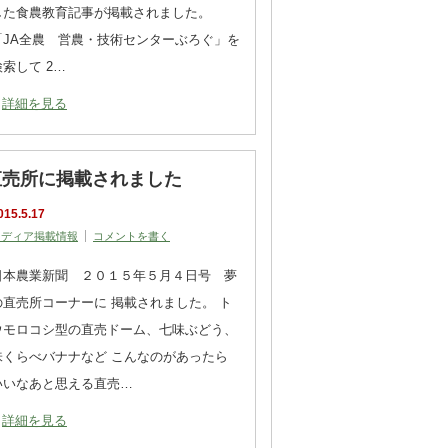
した食農教育記事が掲載されました。
「JA全農 営農・技術センターぶろぐ」を
検索して 2…
詳細を見る
直売所に掲載されました
015.5.17
メディア掲載情報
コメントを書く
日本農業新聞 ２０１５年５月４日号 夢
の直売所コーナーに 掲載されました。 ト
ウモロコシ型の直売ドーム、七味ぶどう、
味くらべバナナなど こんなのがあったら
いいなあと思える直売…
詳細を見る