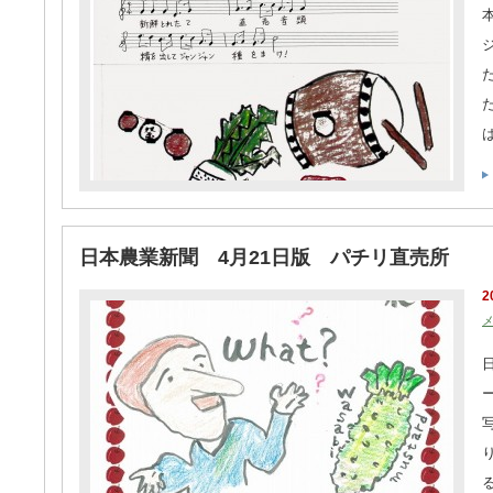
日本農業新聞 4月21日版 パチリ直売所
2