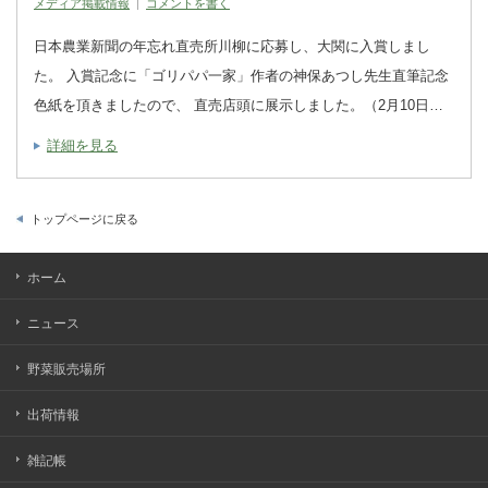
メディア掲載情報
コメントを書く
日本農業新聞の年忘れ直売所川柳に応募し、大関に入賞しまし
た。 入賞記念に「ゴリパパ一家」作者の神保あつし先生直筆記念
色紙を頂きましたので、 直売店頭に展示しました。（2月10日…
詳細を見る
トップページに戻る
ホーム
ニュース
野菜販売場所
出荷情報
雑記帳