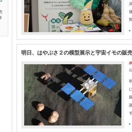
売
ま
間
明日、はやぶさ２の模型展示と宇宙イモの販
2