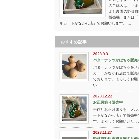
のご購入は、「ま
よし農園の野菜自
販売機」または「
ルカートかながわ店」でお願いします。 …
おすすめ記事
2023.9.3
バターナッツかぼちゃ販売
バターナッツかぼちゃをメ
カートかながわ店にて販売
ております。よろしくお願
い…
2023.12.22
お正月飾り販売中
手作りお正月飾りを「メル
ートかながわ店」で販売中
す。よろしくお願いいたし
2023.11.27
野菜自動販売機再開のお知