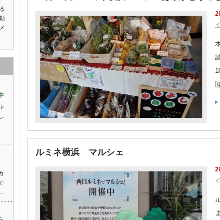
る
2
動
メ
[
中
ル
し
ルミネ横浜 マルシェ
2
カ
で
…
ら