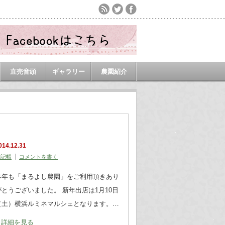
直売音頭
ギャラリー
農園紹介
014.12.31
雑記帳
コメントを書く
本年も「まるよし農園」をご利用頂きあり
がとうございました。 新年出店は1月10日
（土）横浜ルミネマルシェとなります。…
詳細を見る