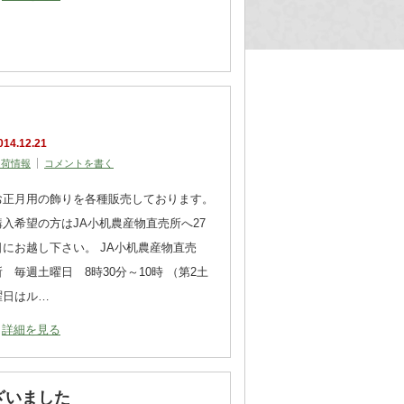
014.12.21
出荷情報
コメントを書く
お正月用の飾りを各種販売しております。
購入希望の方はJA小机農産物直売所へ27
日にお越し下さい。 JA小机農産物直売
所 毎週土曜日 8時30分～10時 （第2土
曜日はル…
詳細を見る
ざいました