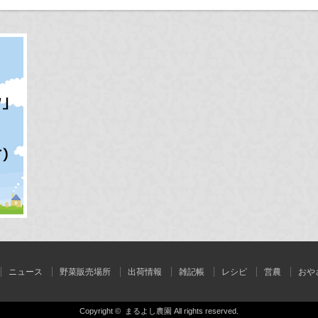
ニュース
野菜販売場所
出荷情報
雑記帳
レシピ
営農
おや
Copyright ©
まるよし農園
All rights reserved.