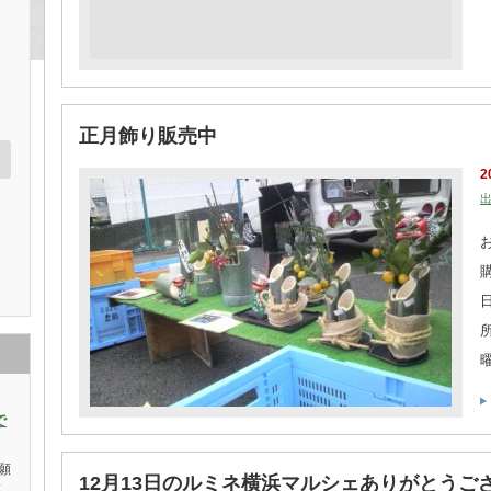
正月飾り販売中
2
で
願
12月13日のルミネ横浜マルシェありがとうご
菜