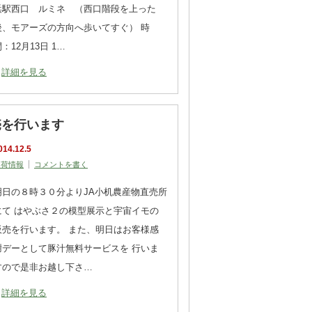
浜駅西口 ルミネ （西口階段を上った
後、モアーズの方向へ歩いてすぐ） 時
：12月13日 1…
詳細を見る
売を行います
014.12.5
出荷情報
コメントを書く
明日の８時３０分よりJA小机農産物直売所
にて はやぶさ２の模型展示と宇宙イモの
販売を行います。 また、明日はお客様感
謝デーとして豚汁無料サービスを 行いま
すので是非お越し下さ…
詳細を見る