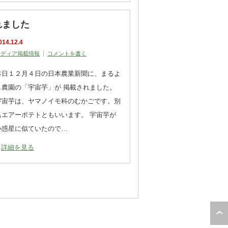
れました
014.12.4
メディア掲載情報
コメントを書く
本日１２月４日の日本農業新聞に、まるよ
し農園の「宇宙芋」が 掲載されました。
宇宙芋は、ヤマノイモ科のむかごです。別
名エアーポテトともいいます。 宇宙芋が
小惑星に似ていたので…
詳細を見る