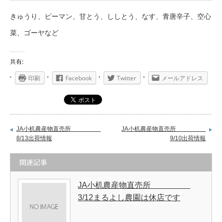
きゅうり、ピーマン、甘とう、ししとう、なす、青唐辛子、空心
菜、ゴーヤなど
共有:
印刷
Facebook
Twitter
メールアドレス
JA小机農産物直売所
JA小机農産物直売所
8/13出荷情報
9/10出荷情報
関連記事
JA小机農産物直売所
3/12まるよし農園は休店です