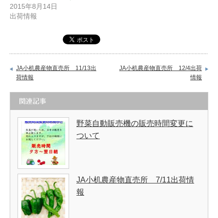
2015年8月14日
出荷情報
JA小机農産物直売所 11/13出
JA小机農産物直売所 12/4出荷
荷情報
情報
関連記事
野菜自動販売機の販売時間変更に
ついて
JA小机農産物直売所 7/11出荷情
報