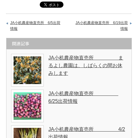
JA小机農産物直売所 6/5出荷
JA小机農産物直売所 6/19出荷
情報
情報
関連記事
JA小机農産物直売所 ま
るよし農園は、しばらくの間お休
みします
JA小机農産物直売所
6/25出荷情報
JA小机農産物直売所 4/2
出荷情報