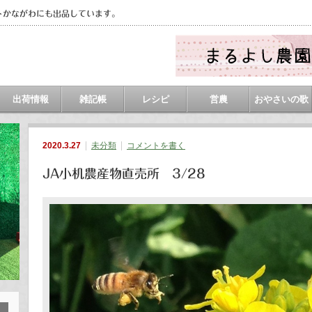
トかながわにも出品しています。
出荷情報
雑記帳
レシピ
営農
おやさいの歌
2020.3.27
未分類
コメントを書く
JA小机農産物直売所 3/28