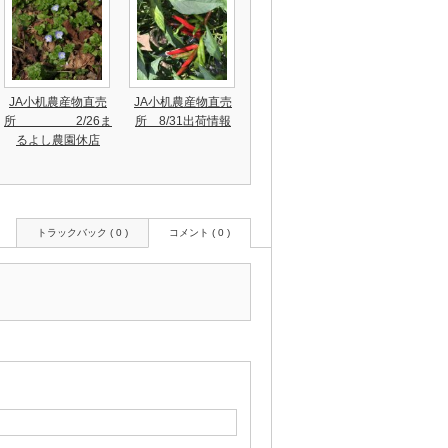
JA小机農産物直売
JA小机農産物直売
所 2/26ま
所 8/31出荷情報
るよし農園休店
トラックバック ( 0 )
コメント ( 0 )