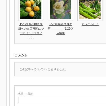
JA小机農産物直売
JA小机農産物直売
とうがらし！
所への出店再開につ
所 1/29休
いて（６／１３よ
店情報
り）
コメント
この記事へのコメントはありません。
名前
( 必須 )