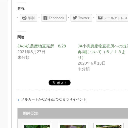
共有:
印刷
Facebook
Twitter
メールアドレス
関連
JA小机農産物直売所 8/28
JA小机農産物直売所への出
2021年8月27日
再開について（６／１３よ
未分類
り）
2020年6月13日
未分類
メルカートかながわ店ひなまつりイベント
関連記事