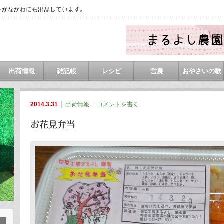
トかながわにも出品しています。
出荷情報
雑記帳
レシピ
営農
おやさいの歌
2014.3.31
出荷情報
コメントを書く
お花見弁当