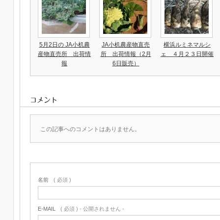
5月2日の JA小机農
JA小机農産物直売
横浜ルミネマルシ
産物直売所 出荷情
所 出荷情報（2月
ェ ４月２３日開催
報
6日販売）
コメント
この記事へのコメントはありません。
名前
( 必須 )
E-MAIL
( 必須 ) - 公開されません -