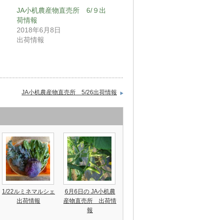
JA小机農産物直売所 6/９出
荷情報
2018年6月8日
出荷情報
JA小机農産物直売所 5/26出荷情報
1/22ルミネマルシェ
6月6日の JA小机農
出荷情報
産物直売所 出荷情
報