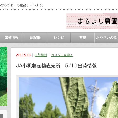
トかながわにも出品しています。
出荷情報
雑記帳
レシピ
営農
おやさいの歌
2018.5.18
出荷情報
コメントを書く
JA小机農産物直売所 5/19出荷情報