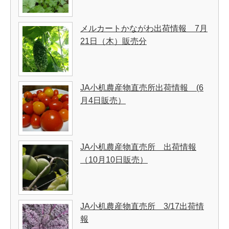
メルカートかながわ出荷情報 7月
21日（木）販売分
JA小机農産物直売所出荷情報 (6
月4日販売）
JA小机農産物直売所 出荷情報
（10月10日販売）
JA小机農産物直売所 3/17出荷情
報