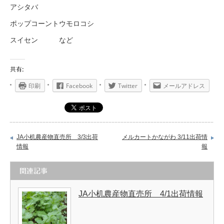
アシタバ
ポップコーントウモロコシ
スイセン など
共有:
印刷
Facebook
Twitter
メールアドレス
JA小机農産物直売所 3/3出荷
メルカートかながわ 3/11出荷情
情報
報
関連記事
JA小机農産物直売所 4/1出荷情報