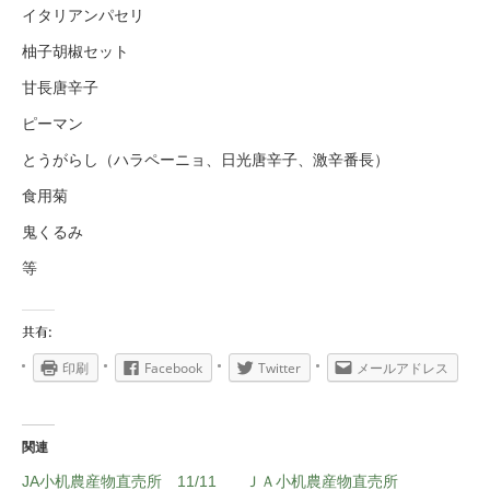
イタリアンパセリ
柚子胡椒セット
甘長唐辛子
ピーマン
とうがらし（ハラペーニョ、日光唐辛子、激辛番長）
食用菊
鬼くるみ
等
共有:
印刷
Facebook
Twitter
メールアドレス
関連
JA小机農産物直売所 11/11
ＪＡ小机農産物直売所