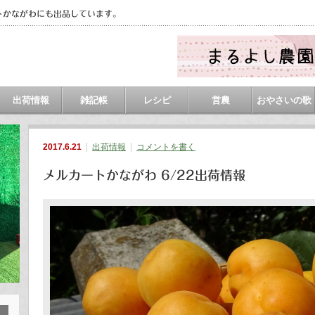
トかながわにも出品しています。
出荷情報
雑記帳
レシピ
営農
おやさいの歌
2017.6.21
出荷情報
コメントを書く
メルカートかながわ 6/22出荷情報