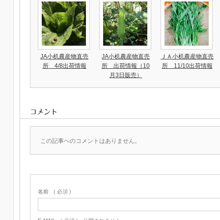
JA小机農産物直売
JA小机農産物直売
ＪＡ小机農産物直売
所 4/8出荷情報
所 出荷情報（10
所 11/10出荷情報
月3日販売）
コメント
この記事へのコメントはありません。
名前
( 必須 )