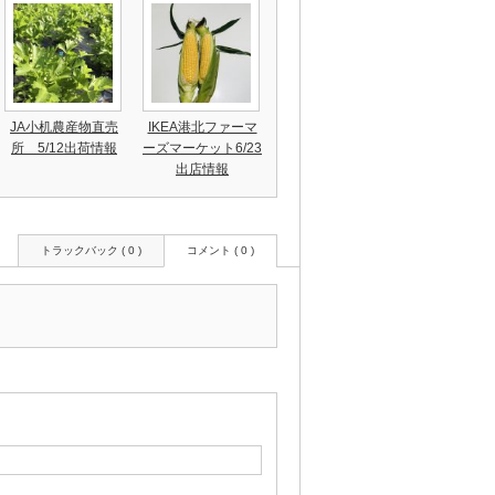
JA小机農産物直売
IKEA港北ファーマ
所 5/12出荷情報
ーズマーケット6/23
出店情報
トラックバック ( 0 )
コメント ( 0 )