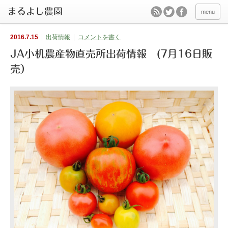
menu
2016.7.15
出荷情報
コメントを書く
JA小机農産物直売所出荷情報 (7月16日販
売）