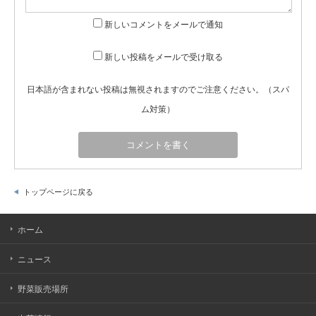
新しいコメントをメールで通知
新しい投稿をメールで受け取る
日本語が含まれない投稿は無視されますのでご注意ください。（スパ
ム対策）
トップページに戻る
ホーム
ニュース
野菜販売場所