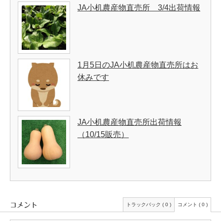
JA小机農産物直売所 3/4出荷情報
1月5日のJA小机農産物直売所はお
休みです
JA小机農産物直売所出荷情報
（10/15販売）
コメント
トラックバック ( 0 )
コメント ( 0 )