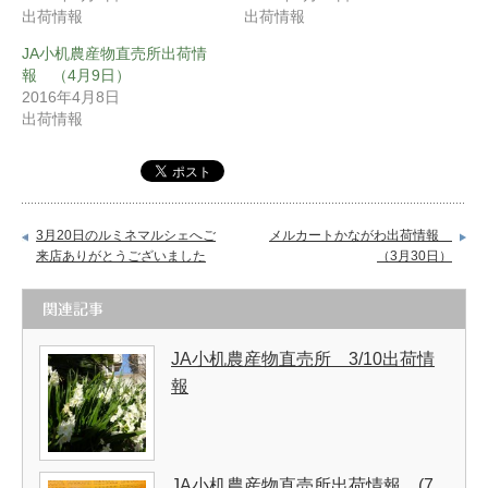
出荷情報
出荷情報
JA小机農産物直売所出荷情
報 （4月9日）
2016年4月8日
出荷情報
3月20日のルミネマルシェへご
メルカートかながわ出荷情報
来店ありがとうございました
（3月30日）
関連記事
JA小机農産物直売所 3/10出荷情
報
JA小机農産物直売所出荷情報 (7