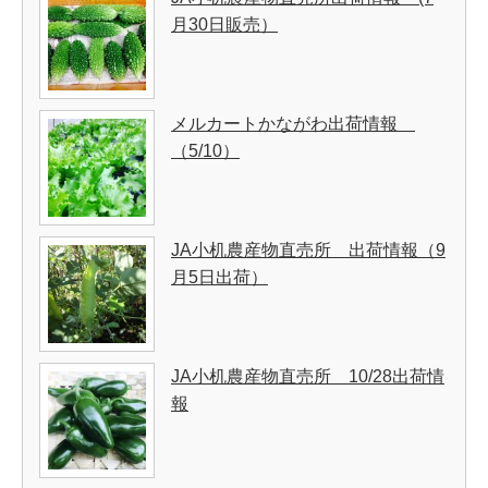
月30日販売）
メルカートかながわ出荷情報
（5/10）
JA小机農産物直売所 出荷情報（9
月5日出荷）
JA小机農産物直売所 10/28出荷情
報