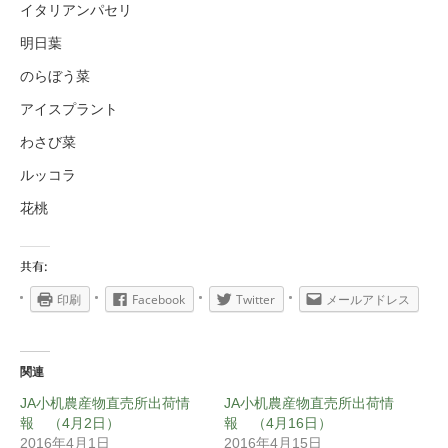
イタリアンパセリ
明日葉
のらぼう菜
アイスプラント
わさび菜
ルッコラ
花桃
共有:
印刷
Facebook
Twitter
メールアドレス
関連
JA小机農産物直売所出荷情
JA小机農産物直売所出荷情
報 （4月2日）
報 （4月16日）
2016年4月1日
2016年4月15日