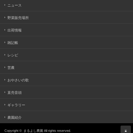
ニュース
野菜販売場所
出荷情報
雑記帳
レシピ
営農
おやさいの歌
直売音頭
ギャラリー
農園紹介
Copyright ©
まるよし農園
All rights reserved.