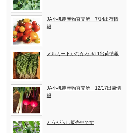
JA小机農産物直売所 7/14出荷情
報
メルカートかながわ 3/11出荷情報
JA小机農産物直売所 12/17出荷情
報
とうがらし販売中です