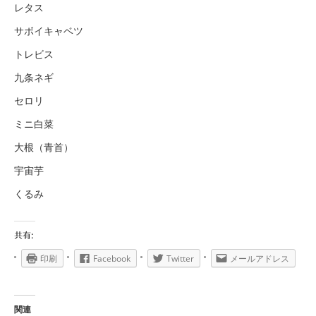
レタス
サボイキャベツ
トレビス
九条ネギ
セロリ
ミニ白菜
大根（青首）
宇宙芋
くるみ
共有:
印刷
Facebook
Twitter
メールアドレス
関連